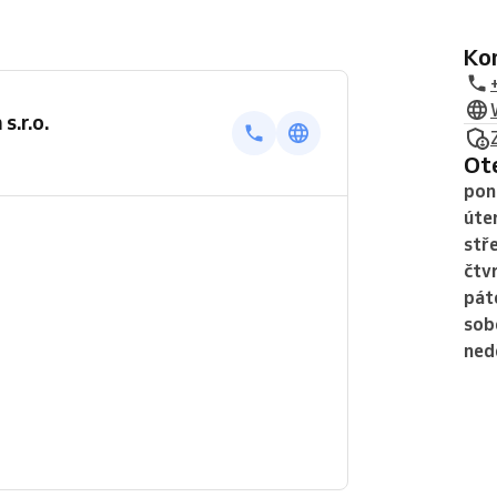
K
.r.o.
O
pon
úte
stř
čtv
pát
sob
ned