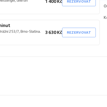
Messenger, telefon
1 400 Kč
REZERVOVAT
O
K
minut
Drážní 253/7, Brno-Slatina.
3 630 Kč
REZERVOVAT