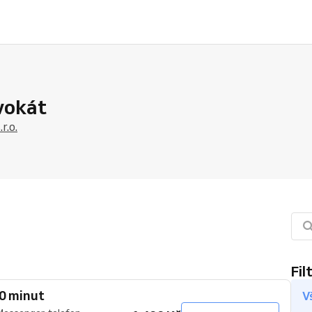
dvokát
r.o.
Fil
0 minut
V