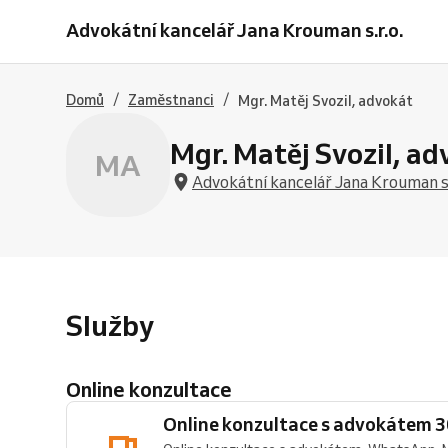
konzultace
schůzka
Advokátní kancelář Jana Krouman s.r.o.
s
s
advokátem
advokátem
30
60
minut
minut
/
/
Domů
Zaměstnanci
Mgr. Matěj Svozil, advokát
Mgr. Matěj Svozil, a
MA
Advokátní kancelář Jana Krouman s.
Služby
Online konzultace
Online konzultace s advokátem 3