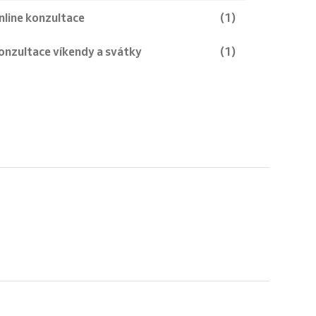
nline konzultace
(1)
onzultace víkendy a svátky
(1)